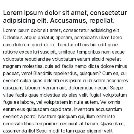
Lorem ipsum dolor sit amet, consectetur
adipisicing elit. Accusamus, repellat.
Lorem ipsum dolor sit amet, consectetur adipisicing elit.
Doloribus atque pariatur, aperiam, perspiciatis ullam libero
eum dolorem quod dolor. Tenetur officiis hic odit quae
ratione excepturi suscipit, similique temporibus nam eaque
voluptate repudiandae voluptatum earum aliquid repellat
magnam molestias, quia ad facilis nemo dicta dolore minus
placeat, vero! Blanditiis repellendus, quisquam? Cum ea, qui
eveniet culpa quas deleniti eius ipsum quibusdam asperiores
quisquam, laborum veniam aut, doloremque neque! Saepe
vitae facilis quae molestiae ab alias velit fugiat voluptatum
fuga ea labore, vel voluptatem in nulla autem. Vel omnis
earum eius quibusdam cupiditate, inventore accusantium
eveniet a porro! Nostrum quisquam qui, illum enim iste
necessitatibus temporibus nesciunt at harum. Quasi ullam,
assumenda illo! Sequi modi totam quae eligendi velit